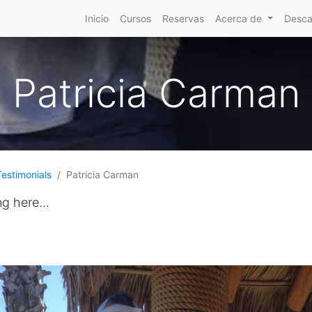
Inicio
Cursos
Reservas
Acerca de
Desca
Patricia Carman
Testimonials
Patricia Carman
ng here...